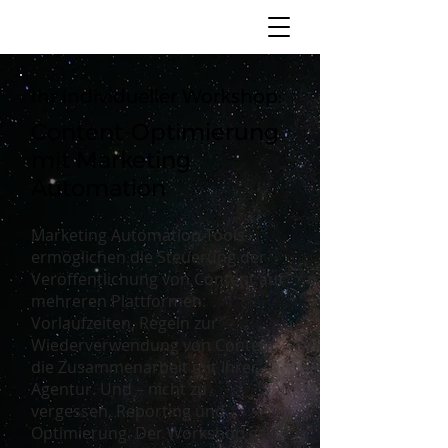
Ihr individueller Workshop:
Content-Optimierung
mit Marketing
Automation
Marketing Automation Tools
ermöglichen die Steuerung der
Veröffentlichung von Content auf
mehreren Plattformen:
Vorlaufzeiten, Regeln zur
Wiederverwendung von Content,
die Zusammenarbeit mit Ihrer
Agentur. Und – nicht zu
vergessen, Reporting und
Optimierung. Der Workshop gibt