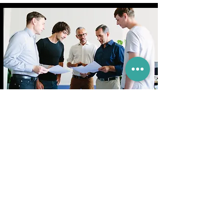
Marketing & Sales
Automation für Startups
Zielsetzung
Gerade wenn Sie zu zwei oder alleine
in Ihrer Firma sind, kann Automation
sinnvoll sein. Sie hilft Ihnen die
Wünsche Ihrer Kunden zu erfüllen
und keinen zu vergessen.
Mehr Informationen