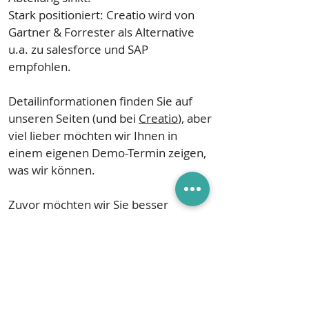
Stark positioniert: Creatio wird von
Gartner & Forrester als Alternative
u.a. zu salesforce und SAP
empfohlen.
Detailinformationen finden Sie auf
unseren Seiten (und bei
Creatio
), aber
viel lieber möchten wir Ihnen in
einem eigenen Demo-Termin zeigen,
was wir können.
Mehr
Zuvor möchten wir Sie besser
kennenlernen und erfahren, was
Ihnen wichtig ist. Denn nur wenn wir
uns kennen, können Sie uns
vertrauen.
Buchen Sie
HIER
einfach einen "Auf