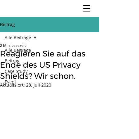
Beitrag
Alle Beiträge
2 Min. Lesezeit
Alle Beiträge
Reagieren Sie auf das
Beitrag
Ende des US Privacy
Case Study
Shields? Wir schon.
Event
Aktualisiert:
28. Juli 2020