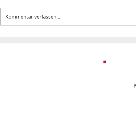
Kommentar verfassen...
KI-Agenten scheitern
Die doppel
nicht an der Technologie –
Was CMOs 
sie scheitern an den Daten
leisten mü
AVENTHO GmbH
Dominium Köln
Tunisstr. 19-23
50667 Köln
T
+49 221 42 32 25 60
hello@aventho.de