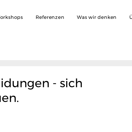
orkshops
Referenzen
Was wir denken
idungen - sich
uen.