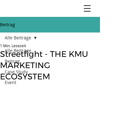
Beitrag
Alle Beiträge
1 Min. Lesezeit
Alle Beiträge
Streetfight - THE KMU
Beitrag
MARKETING
Case Study
ECOSYSTEM
Event