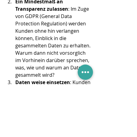
Ein Mindestmaß an 
Transparenz zulassen
: Im Zuge 
von GDPR (General Data 
Protection Regulation) werden 
Kunden ohne hin verlangen 
können, Einblick in die 
gesammelten Daten zu erhalten. 
Warum dann nicht vorsorglich 
im Vorhinein darüber sprechen, 
was, wie und warum an Daten 
gesammelt wird?  
Daten weise einsetzen
: Kunden 
reagieren negativ, wenn ihre 
persönlichen Informationen 
dazu genutzt werden, eine für 
sie unangemessene oder zu 
intime Werbung zu erzeugen. 
Auf der anderen Seite werden 
sie Werbungtreibenden mehr 